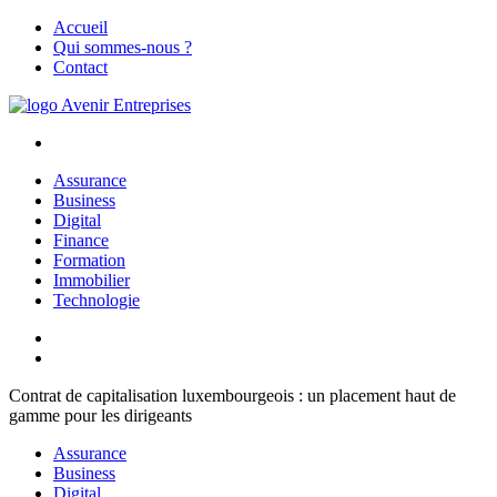
Aller
Accueil
au
Qui sommes-nous ?
contenu
Contact
Avenir Entreprises
Le rendez-vous des entrepreneurs
Assurance
Business
Digital
Finance
Formation
Immobilier
Technologie
Contrat de capitalisation luxembourgeois : un placement haut de
gamme pour les dirigeants
Assurance
Business
Digital