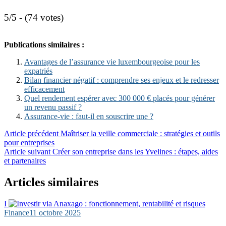
5/5 - (74 votes)
Publications similaires :
Avantages de l’assurance vie luxembourgeoise pour les
expatriés
Bilan financier négatif : comprendre ses enjeux et le redresser
efficacement
Quel rendement espérer avec 300 000 € placés pour générer
un revenu passif ?
Assurance-vie : faut-il en souscrire une ?
Navigation
Article précédent
Maîtriser la veille commerciale : stratégies et outils
pour entreprises
de
Article suivant
Créer son entreprise dans les Yvelines : étapes, aides
l’article
et partenaires
Articles similaires
I
Finance
11 octobre 2025