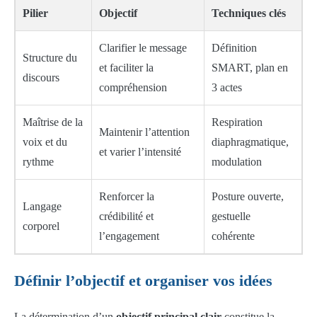
Pilier
Objectif
Techniques clés
Clarifier le message
Définition
Structure du
et faciliter la
SMART, plan en
discours
compréhension
3 actes
Maîtrise de la
Respiration
Maintenir l’attention
voix et du
diaphragmatique,
et varier l’intensité
rythme
modulation
Renforcer la
Posture ouverte,
Langage
crédibilité et
gestuelle
corporel
l’engagement
cohérente
Définir l’objectif et organiser vos idées
La détermination d’un
objectif principal clair
constitue la