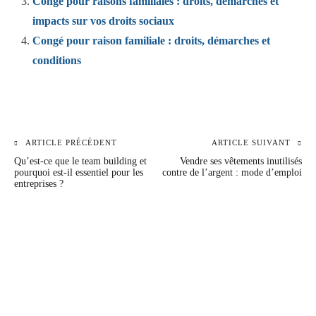
Congé pour raisons familiales : droits, démarches et
impacts sur vos droits sociaux
Congé pour raison familiale : droits, démarches et
conditions
ARTICLE PRÉCÉDENT
ARTICLE SUIVANT
Navigation
Qu’est-ce que le team building et
Vendre ses vêtements inutilisés
de
pourquoi est-il essentiel pour les
contre de l’argent : mode d’emploi
entreprises ?
l’article