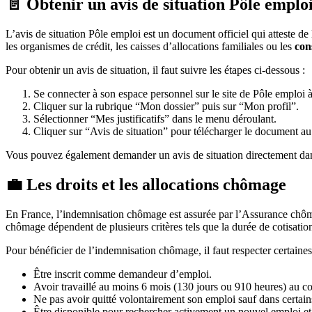
📄 Obtenir un avis de situation Pôle emplo
L’avis de situation Pôle emploi est un document officiel qui atteste d
les organismes de crédit, les caisses d’allocations familiales ou les
con
Pour obtenir un avis de situation, il faut suivre les étapes ci-dessous :
Se connecter à son espace personnel sur le site de Pôle emploi à 
Cliquer sur la rubrique “Mon dossier” puis sur “Mon profil”.
Sélectionner “Mes justificatifs” dans le menu déroulant.
Cliquer sur “Avis de situation” pour télécharger le document a
Vous pouvez également demander un avis de situation directement d
💼 Les droits et les allocations chômage
En France, l’indemnisation chômage est assurée par l’Assurance chôma
chômage dépendent de plusieurs critères tels que la durée de cotisation
Pour bénéficier de l’indemnisation chômage, il faut respecter certaine
Être inscrit comme demandeur d’emploi.
Avoir travaillé au moins 6 mois (130 jours ou 910 heures) au cou
Ne pas avoir quitté volontairement son emploi sauf dans certains
Être disponible pour rechercher activement un nouvel emploi et