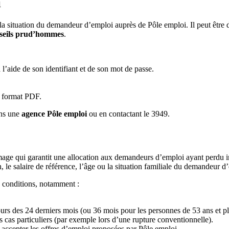
i
e la situation du demandeur d’emploi auprès de Pôle emploi. Il peut être
seils prud’hommes
.
l’aide de son identifiant et de son mot de passe.
u format PDF.
ans une
agence Pôle emploi
ou en contactant le 3949.
ge qui garantit une allocation aux demandeurs d’emploi ayant perdu invo
, le salaire de référence, l’âge ou la situation familiale du demandeur d
s conditions, notamment :
rs des 24 derniers mois (ou 36 mois pour les personnes de 53 ans et plus
 cas particuliers (par exemple lors d’une rupture conventionnelle).
 accepter les offres d’emploi proposées par Pôle emploi.