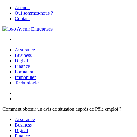
Aller
Accueil
au
Qui sommes-nous ?
contenu
Contact
Avenir Entreprises
Le rendez-vous des entrepreneurs
Assurance
Business
Digital
Finance
Formation
Immobilier
Technologie
Comment obtenir un avis de situation auprès de Pôle emploi ?
Assurance
Business
Digital
Finance