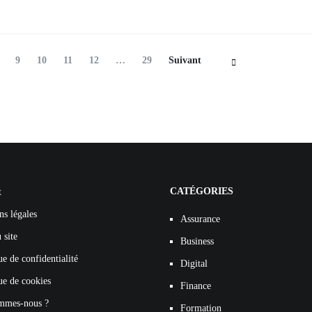
age
Page
Page
Page
Page
Page
9
10
11
12
…
29
Suivant
CATÉGORIES
t
ns légales
Assurance
 site
Business
ue de confidentialité
Digital
ue de cookies
Finance
mmes-nous ?
Formation