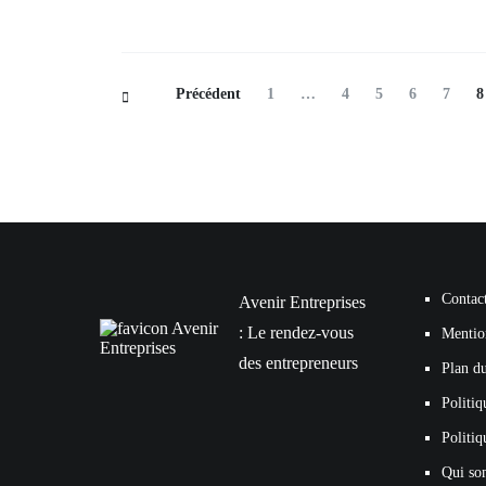
Navigation
Page
Page
Page
Page
Page
P
Précédent
1
…
4
5
6
7
8
des
articles
Contac
Avenir Entreprises
: Le rendez-vous
Mentio
des entrepreneurs
Plan du
Politiq
Politiq
Qui so