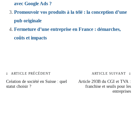
avec Google Ads ?
Promouvoir vos produits à la télé : la conception d’une
pub originale
Fermeture d’une entreprise en France : démarches,
coûts et impacts
ARTICLE PRÉCÉDENT
ARTICLE SUIVANT
Navigation
Création de société en Suisse : quel
Article 293B du CGI et TVA :
de
statut choisir ?
franchise et seuils pour les
entreprises
l’article