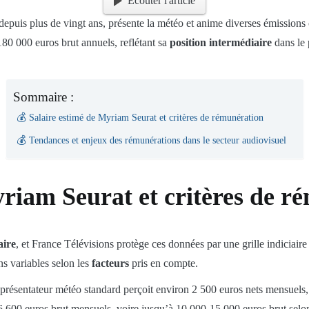
Écouter l'article
s depuis plus de vingt ans, présente la météo et anime diverses émissio
180 000 euros brut annuels, reflétant sa
position intermédiaire
dans le 
Sommaire :
💰 Salaire estimé de Myriam Seurat et critères de rémunération
💰 Tendances et enjeux des rémunérations dans le secteur audiovisuel
yriam Seurat et critères de r
aire
, et France Télévisions protège ces données par une grille indiciaire
ns variables selon les
facteurs
pris en compte.
résentateur météo standard perçoit environ 2 500 euros nets mensuels,
6 600 euros brut mensuels, voire jusqu’à 10 000-15 000 euros brut selo