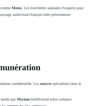
ns comme
Motus
. Les fourchettes salariales évoquées pour
paysage audiovisuel français entre présentateurs
émunération
 interne confidentielle. Les
sources
spécialisées dans le
 tandis que
Myriam
bénéficierait selon certaines
n les
sources
les plus optimistes.